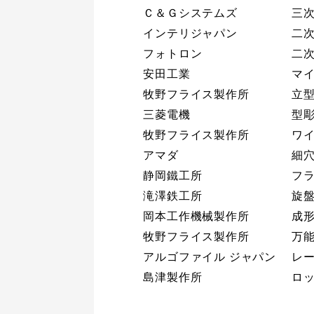
Ｃ＆Ｇシステムズ
三次
インテリジャパン
二次
フォトロン
二次
安田工業
マイ
牧野フライス製作所
立型
三菱電機
型彫
牧野フライス製作所
ワイ
アマダ
細穴
静岡鐵工所
フラ
滝澤鉄工所
旋盤 
岡本工作機械製作所
成形
牧野フライス製作所
万能
アルゴファイル ジャパン
レー
島津製作所
ロッ