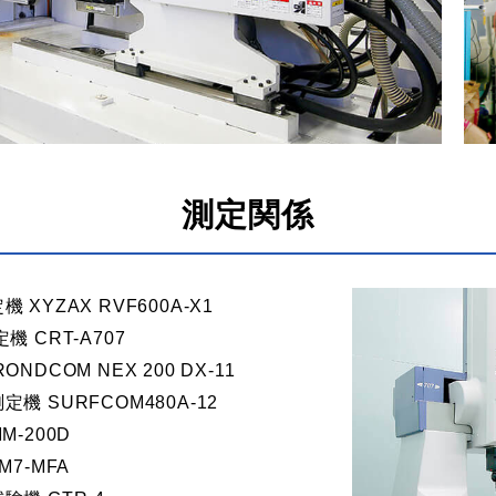
測定関係
XYZAX RVF600A-X1
機 CRT-A707
NDCOM NEX 200 DX-11
機 SURFCOM480A-12
M-200D
M7-MFA