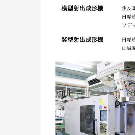
横型射出成形機
住友
日精
ソデ
竪型射出成形機
日精
山城