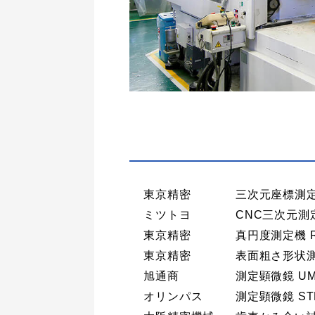
東京精密
三次元座標測定機 
ミツトヨ
CNC三次元測定
東京精密
真円度測定機 RO
東京精密
表面粗さ形状測定
旭通商
測定顕微鏡 UM
オリンパス
測定顕微鏡 ST