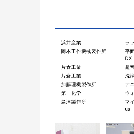
浜井産業
ラッ
岡本工作機械製作所
平面
DX
片倉工業
超音
片倉工業
洗浄
加藤理機製作所
アニ
第一化学
ウォ
島津製作所
マイ
us